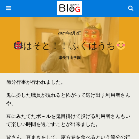
2021年2月2日
はそと！！ ふくはうち
津長谷山学園
節分行事が行われました。
鬼に扮した職員が現れると怖がって逃げ出す利用者さん
や、
豆にみたてたボ－ルを鬼目掛けて投げる利用者さんもい
て楽しい時間を過ごすことが出来ました。
皆さん、豆まきをして、恵方巻を食べるという節分の行