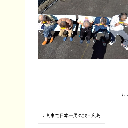
カ
投
食事で日本一周の旅－広島
稿