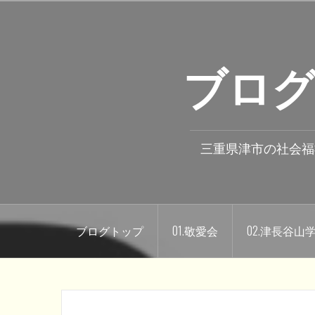
コ
ン
テ
ブログ
ン
ツ
へ
ス
キ
三重県津市の社会福
ッ
プ
ブログトップ
01.敬愛会
02.津長谷山