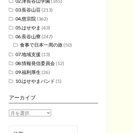
02.津長谷山学園
(165)
03.長谷山荘
(213)
04.慈宗院
(362)
05.はせやま
(43)
06.長谷山寮
(247)
食事で日本一周の旅
(50)
07.地域支援
(13)
08.情報発信委員会
(12)
09.福利厚生
(26)
10.はせやまバンド
(1)
アーカイブ
ア
ー
カ
検