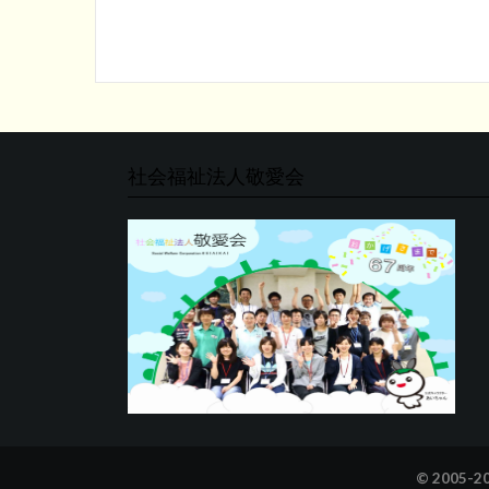
ナ
ビ
ゲ
ー
シ
社会福祉法人敬愛会
ョ
ン
© 2005-2