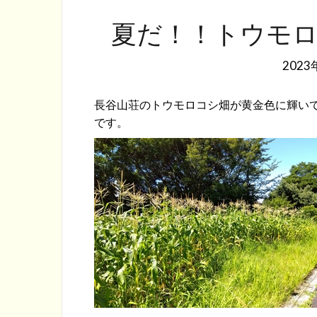
夏だ！！トウモ
2023
長谷山荘のトウモロコシ畑が黄金色に輝い
です。