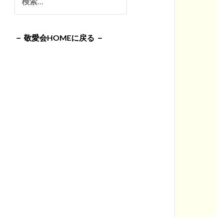
イ
索:
ブ
－ 敬愛会HOMEに戻る －