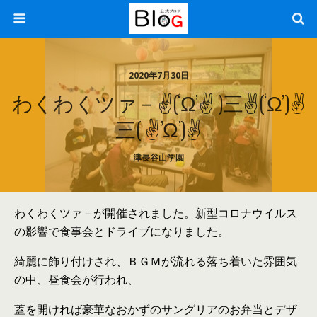
2020年7月30日
わくわくツァ－✌(‘ω’✌ )三✌(‘ω’)✌
三( ✌’ω’)✌
津長谷山学園
わくわくツァ－が開催されました。新型コロナウイルス
の影響で食事会とドライブになりました。
綺麗に飾り付けされ、ＢＧＭが流れる落ち着いた雰囲気
の中、昼食会が行われ、
蓋を開ければ豪華なおかずのサングリアのお弁当とデザ