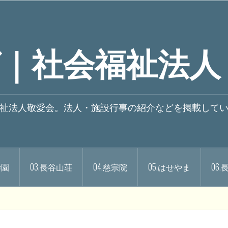
｜社会福祉法人
祉法人敬愛会。法人・施設行事の紹介などを掲載して
学園
03.長谷山荘
04.慈宗院
05.はせやま
06