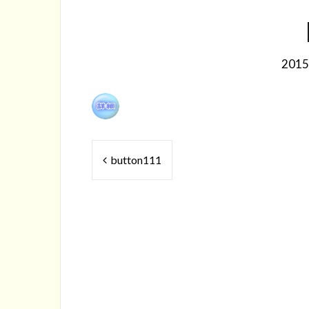
201
投
button111
稿
ナ
ビ
ゲ
ー
シ