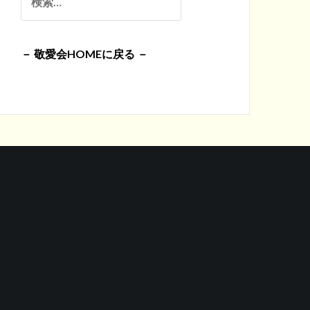
イ
索:
ブ
－ 敬愛会HOMEに戻る －