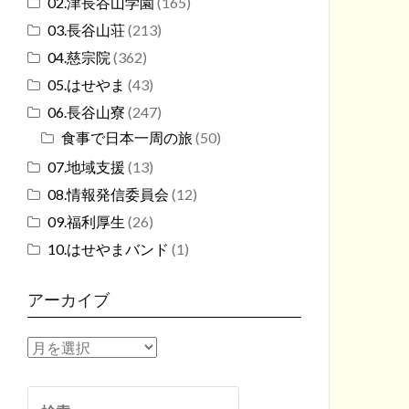
02.津長谷山学園
(165)
03.長谷山荘
(213)
04.慈宗院
(362)
05.はせやま
(43)
06.長谷山寮
(247)
食事で日本一周の旅
(50)
07.地域支援
(13)
08.情報発信委員会
(12)
09.福利厚生
(26)
10.はせやまバンド
(1)
アーカイブ
ア
ー
カ
検