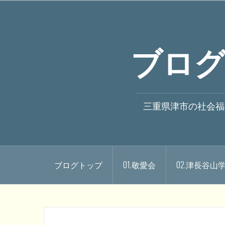
コ
ン
テ
ブログ
ン
ツ
へ
ス
キ
三重県津市の社会福
ッ
プ
ブログトップ
01.敬愛会
02.津長谷山