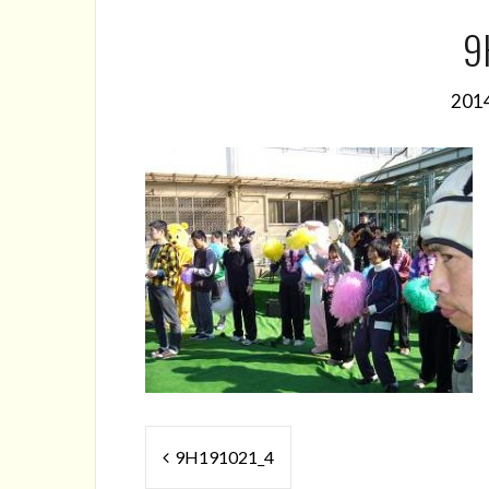
9
20
投
9H191021_4
稿