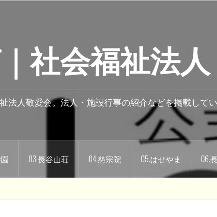
｜社会福祉法人
祉法人敬愛会。法人・施設行事の紹介などを掲載して
学園
03.長谷山荘
04.慈宗院
05.はせやま
06