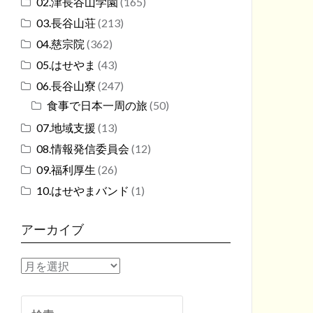
02.津長谷山学園
(165)
03.長谷山荘
(213)
04.慈宗院
(362)
05.はせやま
(43)
06.長谷山寮
(247)
食事で日本一周の旅
(50)
07.地域支援
(13)
08.情報発信委員会
(12)
09.福利厚生
(26)
10.はせやまバンド
(1)
アーカイブ
ア
ー
カ
検