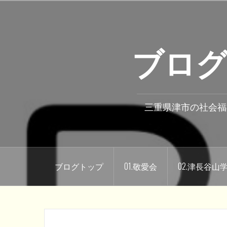
コ
ン
テ
ブログ
ン
ツ
へ
ス
キ
三重県津市の社会福
ッ
プ
ブログトップ
01.敬愛会
02.津長谷山