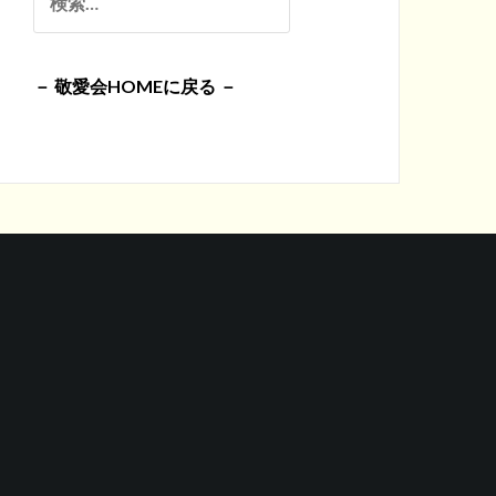
イ
索:
ブ
－ 敬愛会HOMEに戻る －