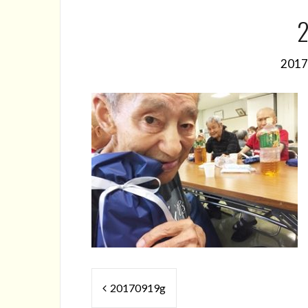
2
201
投
20170919g
稿