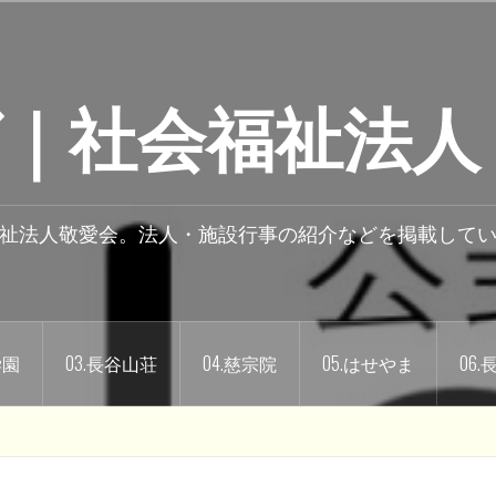
｜社会福祉法人
祉法人敬愛会。法人・施設行事の紹介などを掲載して
学園
03.長谷山荘
04.慈宗院
05.はせやま
06