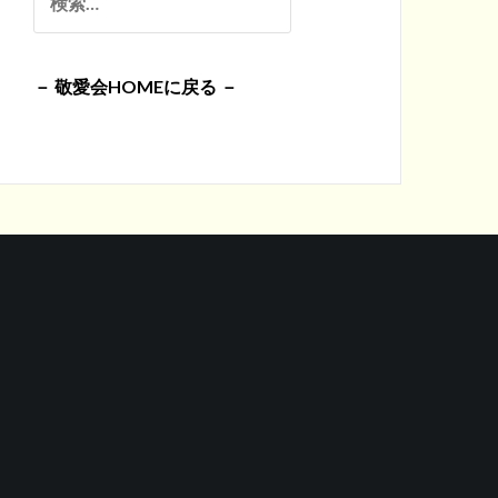
イ
索:
ブ
－ 敬愛会HOMEに戻る －