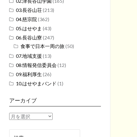
02.津長谷山学園
(165)
03.長谷山荘
(213)
04.慈宗院
(362)
05.はせやま
(43)
06.長谷山寮
(247)
食事で日本一周の旅
(50)
07.地域支援
(13)
08.情報発信委員会
(12)
09.福利厚生
(26)
10.はせやまバンド
(1)
アーカイブ
ア
ー
カ
検