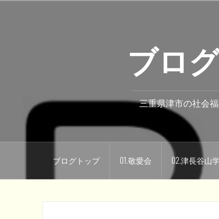
コ
ン
テ
ブログ
ン
ツ
へ
ス
キ
三重県津市の社会福
ッ
プ
ブログトップ
01.敬愛会
02.津長谷山