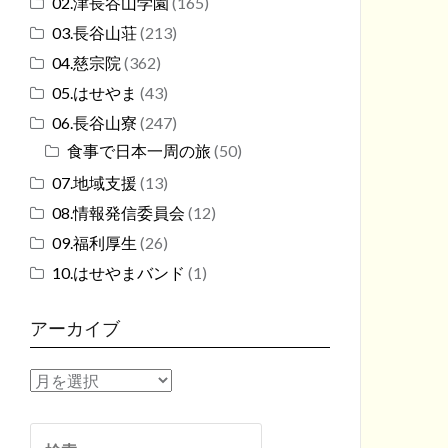
02.津長谷山学園
(165)
03.長谷山荘
(213)
04.慈宗院
(362)
05.はせやま
(43)
06.長谷山寮
(247)
食事で日本一周の旅
(50)
07.地域支援
(13)
08.情報発信委員会
(12)
09.福利厚生
(26)
10.はせやまバンド
(1)
アーカイブ
ア
ー
カ
検