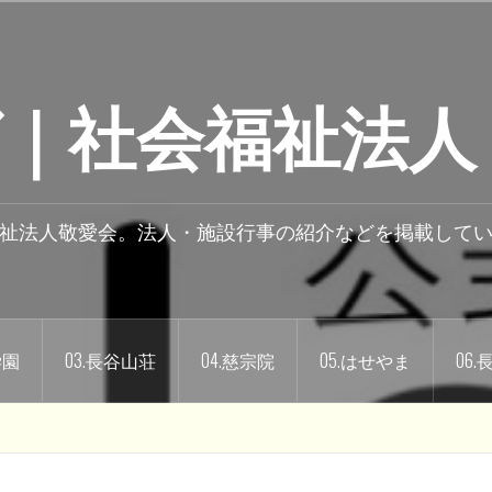
｜社会福祉法人
祉法人敬愛会。法人・施設行事の紹介などを掲載して
学園
03.長谷山荘
04.慈宗院
05.はせやま
06