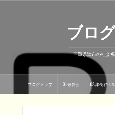
コ
ン
テ
ブログ
ン
ツ
へ
ス
キ
三重県津市の社会福
ッ
プ
ブログトップ
01.敬愛会
02.津長谷山