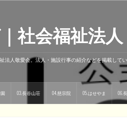
｜社会福祉法人
祉法人敬愛会。法人・施設行事の紹介などを掲載して
学園
03.長谷山荘
04.慈宗院
05.はせやま
06