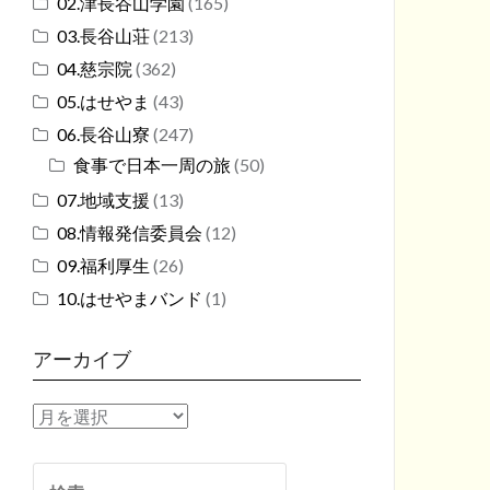
02.津長谷山学園
(165)
03.長谷山荘
(213)
04.慈宗院
(362)
05.はせやま
(43)
06.長谷山寮
(247)
食事で日本一周の旅
(50)
07.地域支援
(13)
08.情報発信委員会
(12)
09.福利厚生
(26)
10.はせやまバンド
(1)
アーカイブ
ア
ー
カ
検