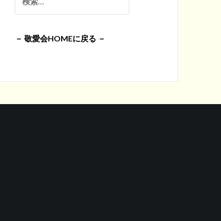
イ
索:
ブ
－ 敬愛会HOMEに戻る －