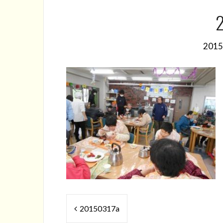
201
投
20150317a
稿