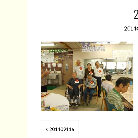
201
投
20140911a
稿