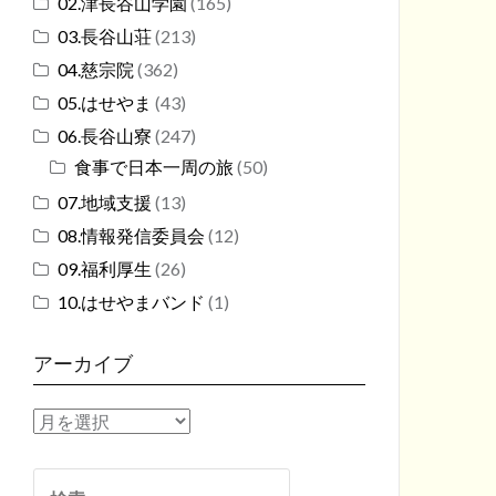
02.津長谷山学園
(165)
03.長谷山荘
(213)
04.慈宗院
(362)
05.はせやま
(43)
06.長谷山寮
(247)
食事で日本一周の旅
(50)
07.地域支援
(13)
08.情報発信委員会
(12)
09.福利厚生
(26)
10.はせやまバンド
(1)
アーカイブ
ア
ー
カ
検