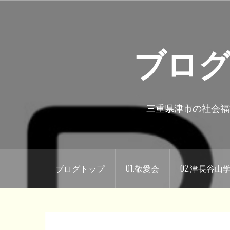
コ
ン
テ
ブログ
ン
ツ
へ
ス
キ
三重県津市の社会福
ッ
プ
ブログトップ
01.敬愛会
02.津長谷山