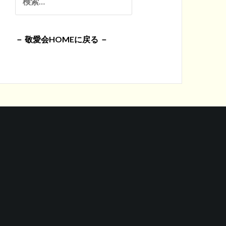
イ
索:
ブ
－ 敬愛会HOMEに戻る －