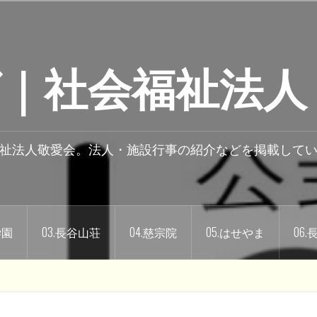
｜社会福祉法人
祉法人敬愛会。法人・施設行事の紹介などを掲載して
学園
03.長谷山荘
04.慈宗院
05.はせやま
06