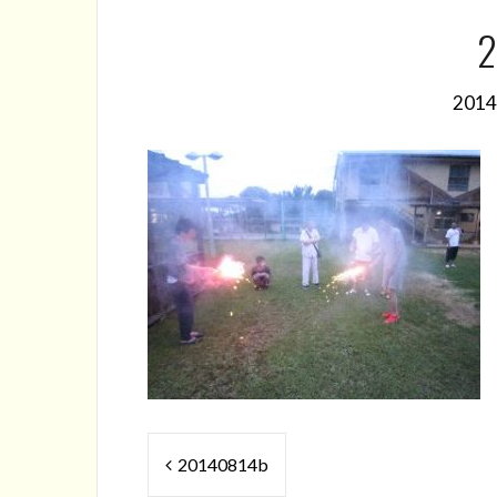
2
201
投
20140814b
稿