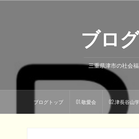
コ
ン
テ
ブログ
ン
ツ
へ
ス
キ
三重県津市の社会福
ッ
プ
ブログトップ
01.敬愛会
02.津長谷山