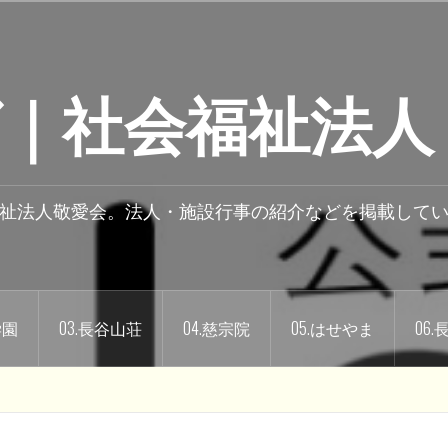
｜社会福祉法人
祉法人敬愛会。法人・施設行事の紹介などを掲載して
学園
03.長谷山荘
04.慈宗院
05.はせやま
06