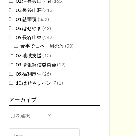
02.津長谷山学園
(165)
03.長谷山荘
(213)
04.慈宗院
(362)
05.はせやま
(43)
06.長谷山寮
(247)
食事で日本一周の旅
(50)
07.地域支援
(13)
08.情報発信委員会
(12)
09.福利厚生
(26)
10.はせやまバンド
(1)
アーカイブ
ア
ー
カ
検