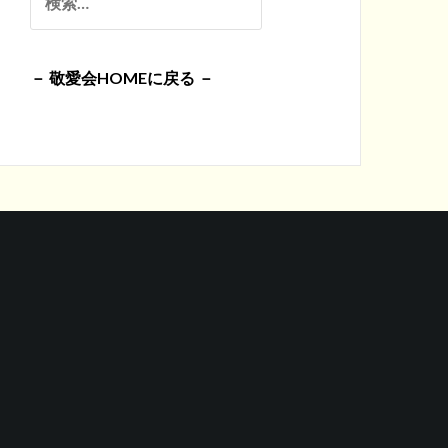
イ
索:
ブ
－ 敬愛会HOMEに戻る －