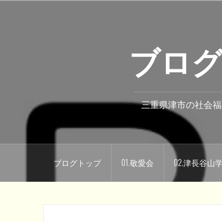
コ
ン
テ
ブログ
ン
ツ
へ
ス
キ
三重県津市の社会福
ッ
プ
ブログトップ
01.敬愛会
02.津長谷山