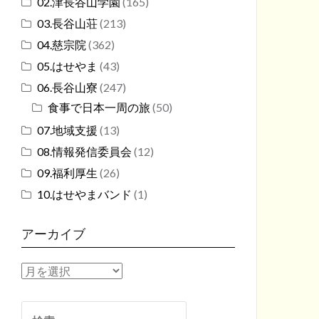
02.津長谷山学園
(165)
03.長谷山荘
(213)
04.慈宗院
(362)
05.はせやま
(43)
06.長谷山寮
(247)
食事で日本一周の旅
(50)
07.地域支援
(13)
08.情報発信委員会
(12)
09.福利厚生
(26)
10.はせやまバンド
(1)
アーカイブ
ア
ー
カ
検