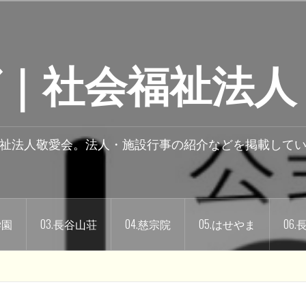
｜社会福祉法人
祉法人敬愛会。法人・施設行事の紹介などを掲載して
学園
03.長谷山荘
04.慈宗院
05.はせやま
06