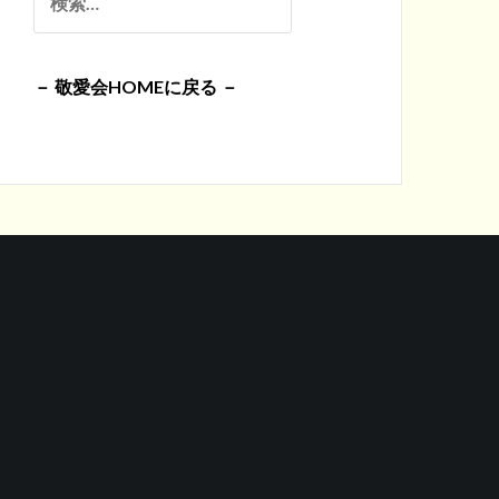
イ
索:
ブ
－ 敬愛会HOMEに戻る －