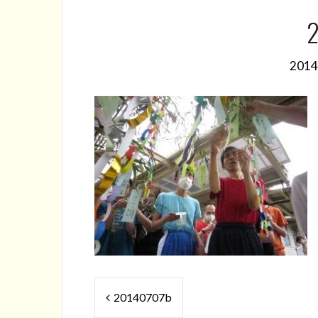
2
201
投
20140707b
稿