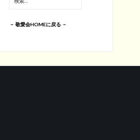
イ
索:
ブ
－ 敬愛会HOMEに戻る －