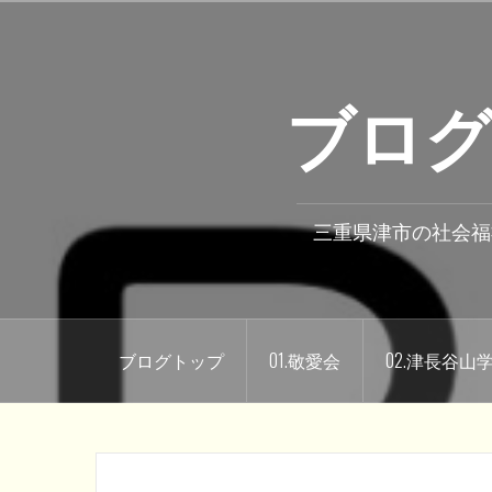
コ
ン
テ
ブログ
ン
ツ
へ
ス
キ
三重県津市の社会福
ッ
プ
ブログトップ
01.敬愛会
02.津長谷山