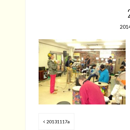
20
投
20131117a
稿