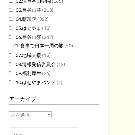
02.津長谷山学園
(165)
03.長谷山荘
(213)
04.慈宗院
(362)
05.はせやま
(43)
06.長谷山寮
(247)
食事で日本一周の旅
(50)
07.地域支援
(13)
08.情報発信委員会
(12)
09.福利厚生
(26)
10.はせやまバンド
(1)
アーカイブ
ア
ー
カ
検