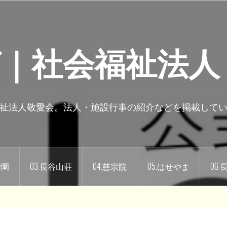
｜社会福祉法人
祉法人敬愛会。法人・施設行事の紹介などを掲載して
学園
03.長谷山荘
04.慈宗院
05.はせやま
06