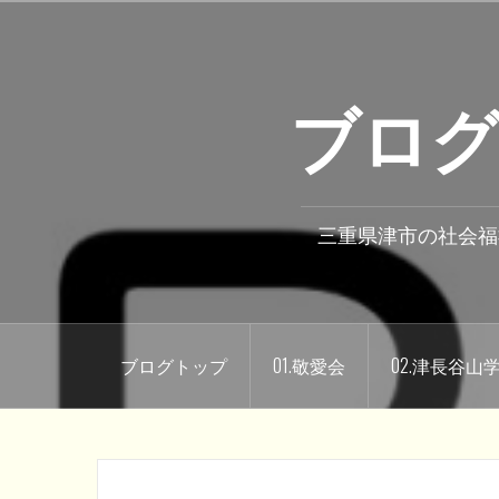
コ
ン
テ
ブログ
ン
ツ
へ
ス
キ
三重県津市の社会福
ッ
プ
ブログトップ
01.敬愛会
02.津長谷山