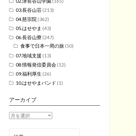
02.津長谷山学園
(165)
03.長谷山荘
(213)
04.慈宗院
(362)
05.はせやま
(43)
06.長谷山寮
(247)
食事で日本一周の旅
(50)
07.地域支援
(13)
08.情報発信委員会
(12)
09.福利厚生
(26)
10.はせやまバンド
(1)
アーカイブ
ア
ー
カ
検