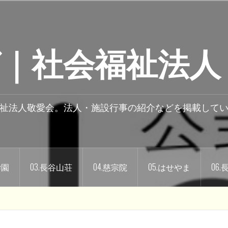
｜社会福祉法人
祉法人敬愛会。法人・施設行事の紹介などを掲載して
学園
03.長谷山荘
04.慈宗院
05.はせやま
06