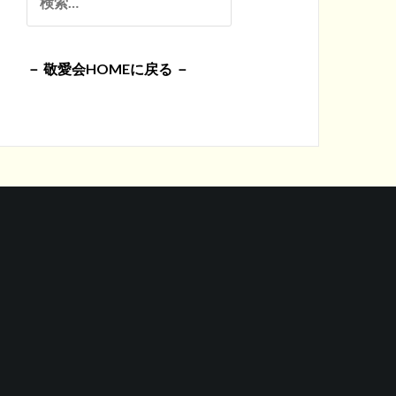
イ
索:
ブ
－ 敬愛会HOMEに戻る －