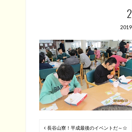
2
201
投
長谷山寮！平成最後のイベントだ～☆