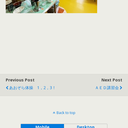
Previous Post
Next Post
あおぞら体操 1，2，3！
ＡＥＤ講習会
Back to top
Mobile
Desktop