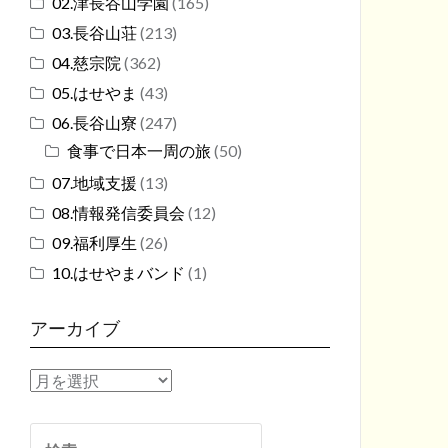
02.津長谷山学園
(165)
03.長谷山荘
(213)
04.慈宗院
(362)
05.はせやま
(43)
06.長谷山寮
(247)
食事で日本一周の旅
(50)
07.地域支援
(13)
08.情報発信委員会
(12)
09.福利厚生
(26)
10.はせやまバンド
(1)
アーカイブ
ア
ー
カ
検