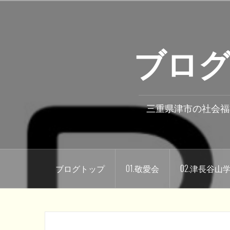
コ
ン
テ
ブログ
ン
ツ
へ
ス
キ
三重県津市の社会福
ッ
プ
ブログトップ
01.敬愛会
02.津長谷山