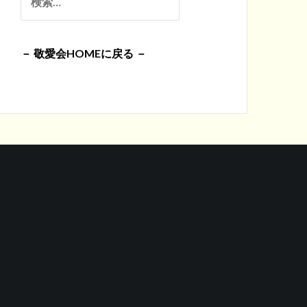
イ
索:
ブ
－ 敬愛会HOMEに戻る －