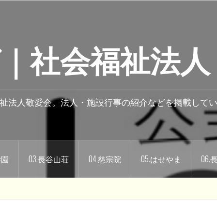
｜社会福祉法人
祉法人敬愛会。法人・施設行事の紹介などを掲載して
学園
03.長谷山荘
04.慈宗院
05.はせやま
06