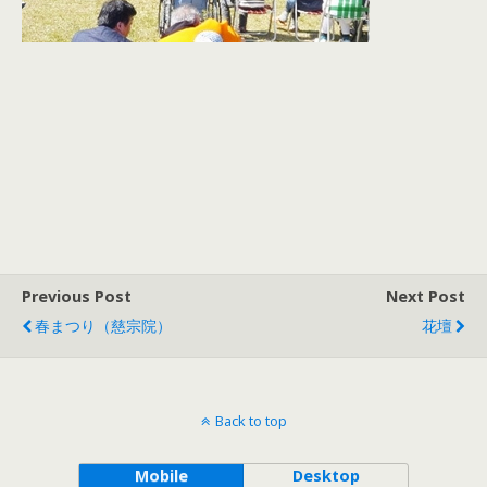
Previous Post
Next Post
春まつり（慈宗院）
花壇
Back to top
Mobile
Desktop