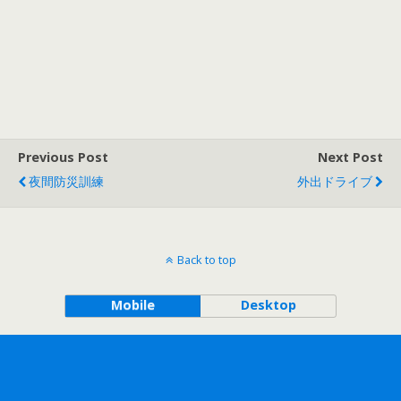
Previous Post
Next Post
夜間防災訓練
外出ドライブ
Back to top
Mobile
Desktop
©2005-2026 社会福祉法人敬愛会 Social welfare corporation Keiaikai All Rights
Reserved.