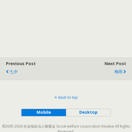
Previous Post
Next Post
七夕
梅雨
Back to top
Mobile
Desktop
©2005-2026 社会福祉法人敬愛会 Social welfare corporation Keiaikai All Rights
Reserved.