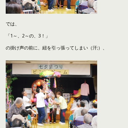
では、
「1～、2～の、3！」
の掛け声の前に、紐を引っ張ってしまい（汗;）、