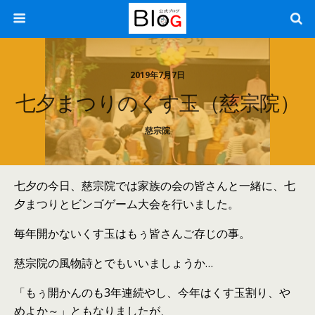
2019年7月7日
七夕まつりのくす玉（慈宗院）
慈宗院
七夕の今日、慈宗院では家族の会の皆さんと一緒に、七
夕まつりとビンゴゲーム大会を行いました。
毎年開かないくす玉はもぅ皆さんご存じの事。
慈宗院の風物詩とでもいいましょうか…
「もぅ開かんのも3年連続やし、今年はくす玉割り、や
めよか～」ともなりましたが、