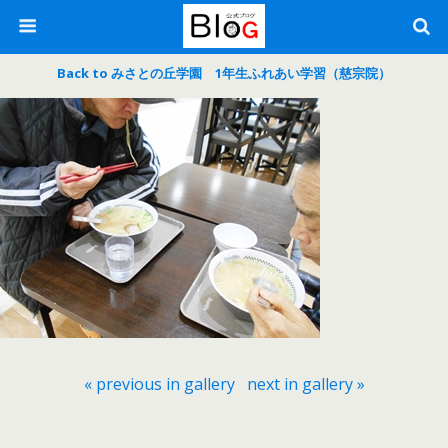
Back to みさとの丘学園 1年生ふれあい学習（慈宗院）
« previous in gallery
next in gallery »