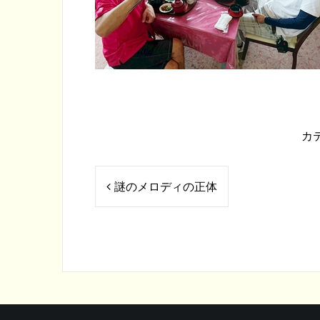
カ
投
謎のメロディの正体
稿
ナ
ビ
ゲ
ー
シ