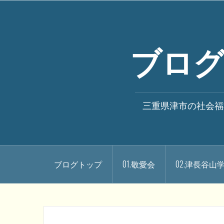
コ
ン
テ
ブログ
ン
ツ
へ
ス
キ
三重県津市の社会福
ッ
プ
ブログトップ
01.敬愛会
02.津長谷山