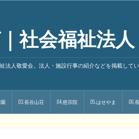
｜社会福祉法人
祉法人敬愛会。法人・施設行事の紹介などを掲載して
学園
03.長谷山荘
04.慈宗院
05.はせやま
06