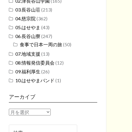
02.津長谷山学園
(165)
03.長谷山荘
(213)
04.慈宗院
(362)
05.はせやま
(43)
06.長谷山寮
(247)
食事で日本一周の旅
(50)
07.地域支援
(13)
08.情報発信委員会
(12)
09.福利厚生
(26)
10.はせやまバンド
(1)
アーカイブ
ア
ー
カ
検