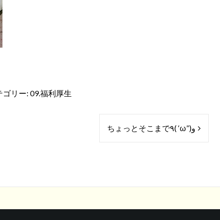
テゴリー:
09.福利厚生
ちょっとそこまで٩( ‘ω”)و