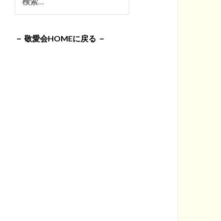
イ
索:
ブ
－ 敬愛会HOMEに戻る －