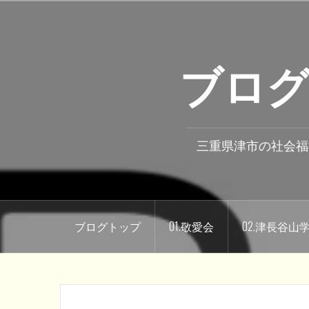
コ
ン
テ
ブログ
ン
ツ
へ
ス
キ
三重県津市の社会福
ッ
プ
ブログトップ
01.敬愛会
02.津長谷山