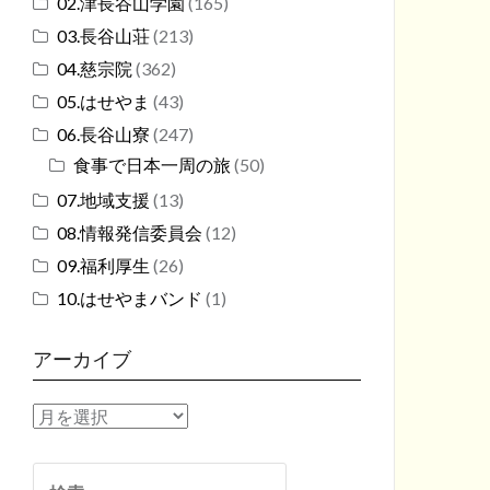
02.津長谷山学園
(165)
03.長谷山荘
(213)
04.慈宗院
(362)
05.はせやま
(43)
06.長谷山寮
(247)
食事で日本一周の旅
(50)
07.地域支援
(13)
08.情報発信委員会
(12)
09.福利厚生
(26)
10.はせやまバンド
(1)
アーカイブ
ア
ー
カ
検