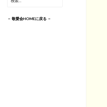
イ
索:
ブ
－ 敬愛会HOMEに戻る －