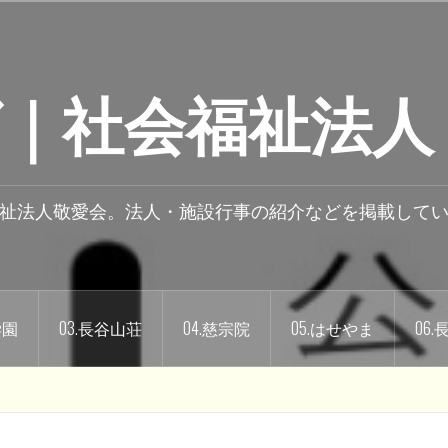
｜社会福祉法人
祉法人敬愛会。法人・施設行事の紹介などを掲載して
学園
03.長谷山荘
04.慈宗院
05.はせやま
06