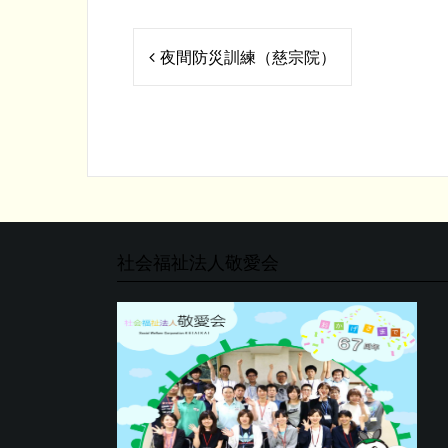
投
夜間防災訓練（慈宗院）
稿
ナ
ビ
ゲ
ー
シ
社会福祉法人敬愛会
ョ
ン