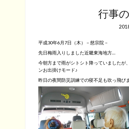
行事
20
平成30年6月7日（木）－慈宗院－
先日梅雨入りしました近畿東海地方…
今朝方まで雨がシトシト降っていましたが
ンお出掛けモード♪
昨日の夜間防災訓練での寝不足も吹っ飛び