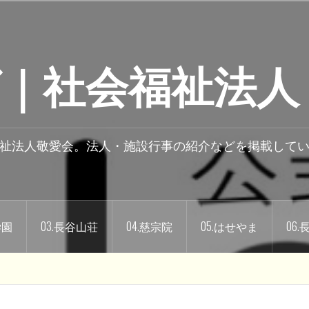
｜社会福祉法人
祉法人敬愛会。法人・施設行事の紹介などを掲載して
学園
03.長谷山荘
04.慈宗院
05.はせやま
06