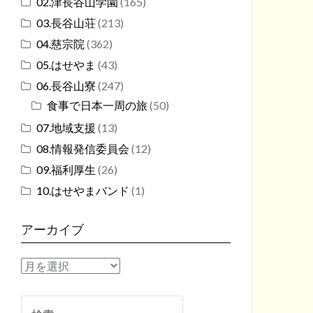
02.津長谷山学園
(165)
03.長谷山荘
(213)
04.慈宗院
(362)
05.はせやま
(43)
06.長谷山寮
(247)
食事で日本一周の旅
(50)
07.地域支援
(13)
08.情報発信委員会
(12)
09.福利厚生
(26)
10.はせやまバンド
(1)
アーカイブ
ア
ー
カ
検