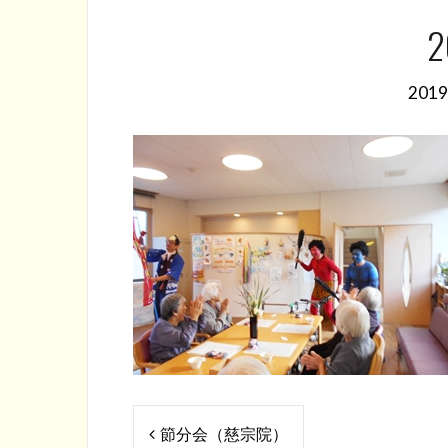
2
201
投
節分会（慈宗院）