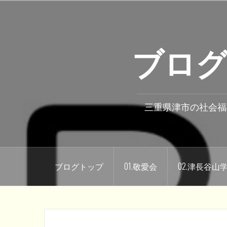
コ
ン
テ
ブログ
ン
ツ
へ
ス
キ
三重県津市の社会福
ッ
プ
ブログトップ
01.敬愛会
02.津長谷山