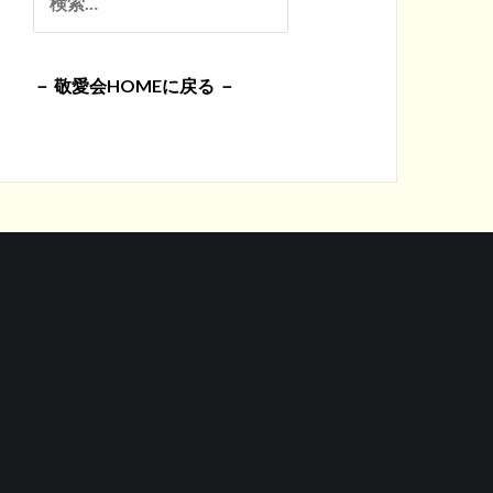
イ
索:
ブ
－ 敬愛会HOMEに戻る －