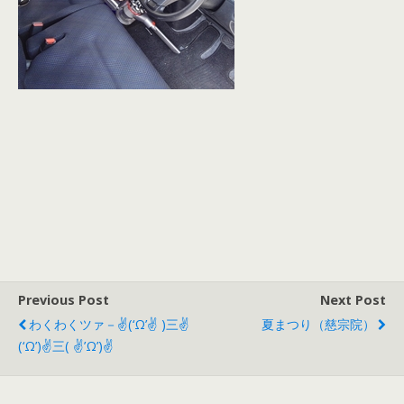
Previous Post
Next Post
わくわくツァ－✌(‘ω’✌ )三✌
夏まつり（慈宗院）
(‘ω’)✌三( ✌’ω’)✌