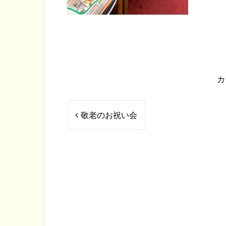
カ
投
敬老のお祝い会
稿
ナ
ビ
ゲ
ー
シ
ョ