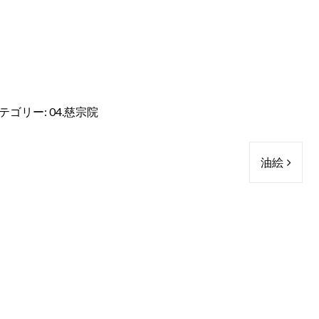
テゴリー:
04.慈宗院
油絵