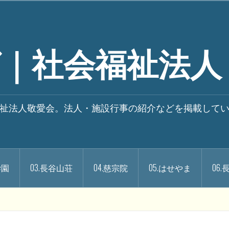
｜社会福祉法人
祉法人敬愛会。法人・施設行事の紹介などを掲載して
学園
03.長谷山荘
04.慈宗院
05.はせやま
06