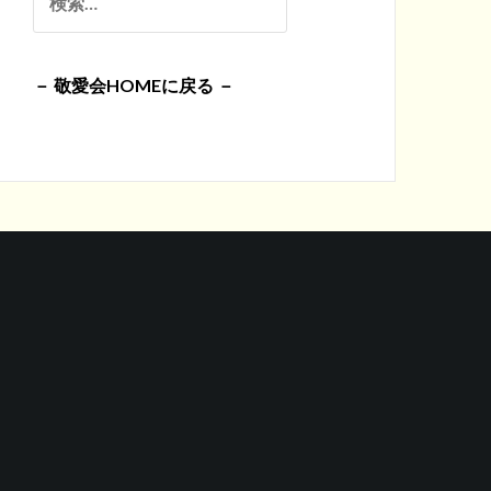
イ
索:
ブ
－ 敬愛会HOMEに戻る －