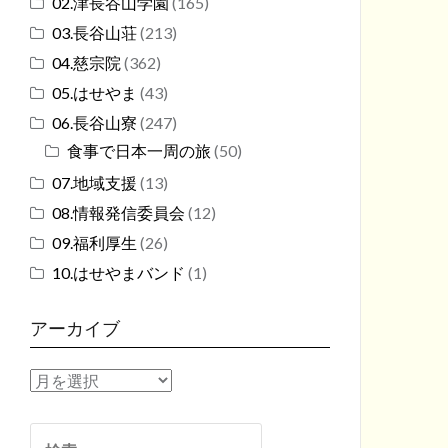
02.津長谷山学園
(165)
03.長谷山荘
(213)
04.慈宗院
(362)
05.はせやま
(43)
06.長谷山寮
(247)
食事で日本一周の旅
(50)
07.地域支援
(13)
08.情報発信委員会
(12)
09.福利厚生
(26)
10.はせやまバンド
(1)
アーカイブ
ア
ー
カ
検