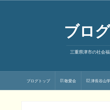
コ
ン
テ
ブログ
ン
ツ
へ
ス
キ
三重県津市の社会福
ッ
プ
ブログトップ
01.敬愛会
02.津長谷山