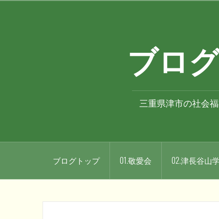
コ
ン
テ
ブログ
ン
ツ
へ
ス
キ
三重県津市の社会福
ッ
プ
ブログトップ
01.敬愛会
02.津長谷山