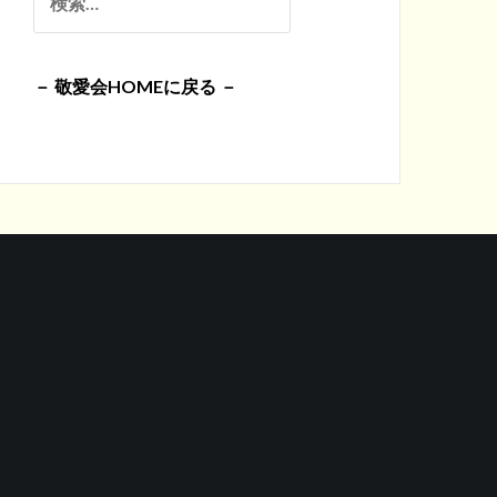
イ
索:
ブ
－ 敬愛会HOMEに戻る －