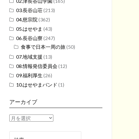
02.津長谷山学園
(165)
03.長谷山荘
(213)
04.慈宗院
(362)
05.はせやま
(43)
06.長谷山寮
(247)
食事で日本一周の旅
(50)
07.地域支援
(13)
08.情報発信委員会
(12)
09.福利厚生
(26)
10.はせやまバンド
(1)
アーカイブ
ア
ー
カ
検