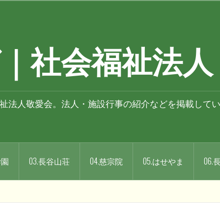
｜社会福祉法人
祉法人敬愛会。法人・施設行事の紹介などを掲載して
学園
03.長谷山荘
04.慈宗院
05.はせやま
06