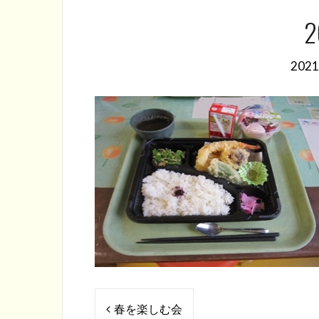
2
202
投
春を楽しむ会