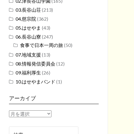
02.津長谷山学園
(165)
03.長谷山荘
(213)
04.慈宗院
(362)
05.はせやま
(43)
06.長谷山寮
(247)
食事で日本一周の旅
(50)
07.地域支援
(13)
08.情報発信委員会
(12)
09.福利厚生
(26)
10.はせやまバンド
(1)
アーカイブ
ア
ー
カ
検