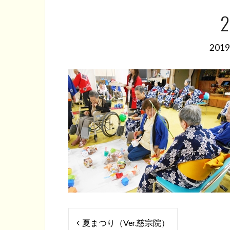
2
201
投
夏まつり（Ver.慈宗院）