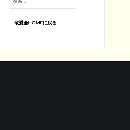
イ
索:
ブ
－ 敬愛会HOMEに戻る －