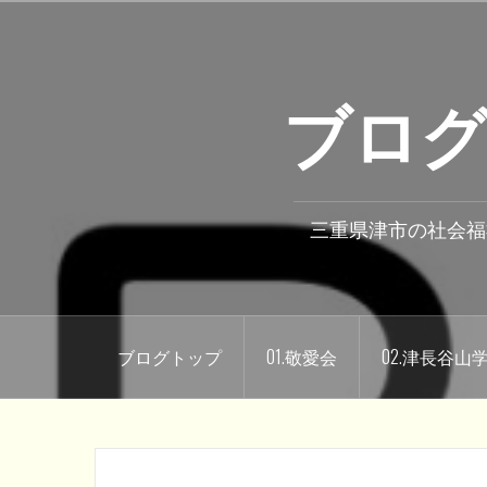
コ
ン
テ
ブログ
ン
ツ
へ
ス
キ
三重県津市の社会福
ッ
プ
ブログトップ
01.敬愛会
02.津長谷山