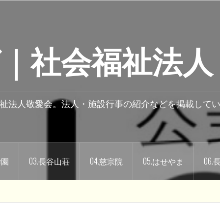
｜社会福祉法人
祉法人敬愛会。法人・施設行事の紹介などを掲載して
学園
03.長谷山荘
04.慈宗院
05.はせやま
06