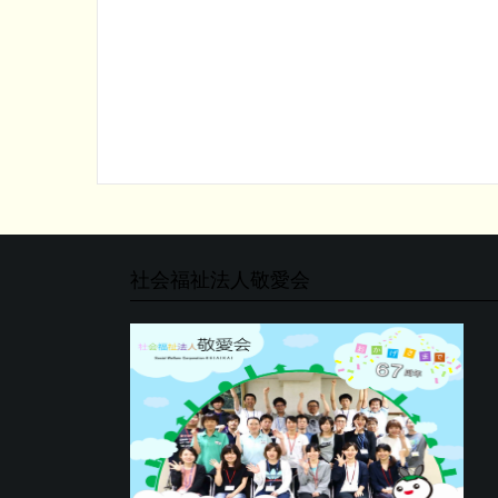
ビ
ゲ
ー
シ
ョ
ン
社会福祉法人敬愛会