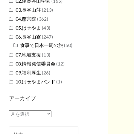
02.津長谷山学園
(165)
03.長谷山荘
(213)
04.慈宗院
(362)
05.はせやま
(43)
06.長谷山寮
(247)
食事で日本一周の旅
(50)
07.地域支援
(13)
08.情報発信委員会
(12)
09.福利厚生
(26)
10.はせやまバンド
(1)
アーカイブ
ア
ー
カ
検