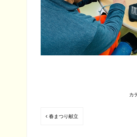
カ
投
春まつり献立
稿
ナ