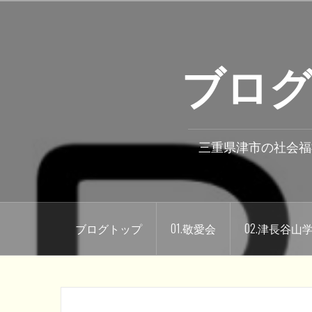
コ
ン
テ
ブログ
ン
ツ
へ
ス
キ
三重県津市の社会福
ッ
プ
ブログトップ
01.敬愛会
02.津長谷山