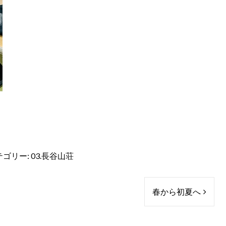
テゴリー:
03.長谷山荘
春から初夏へ