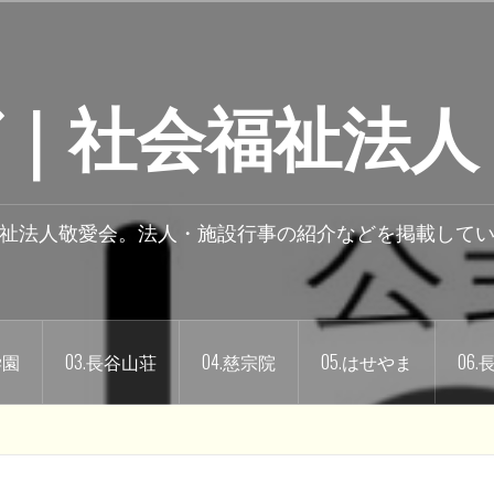
｜社会福祉法人
祉法人敬愛会。法人・施設行事の紹介などを掲載して
学園
03.長谷山荘
04.慈宗院
05.はせやま
06