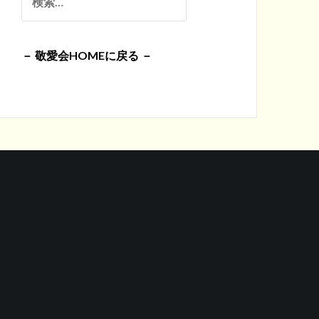
イ
索:
ブ
－ 敬愛会HOMEに戻る －