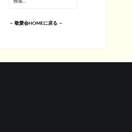
イ
索:
ブ
－ 敬愛会HOMEに戻る －