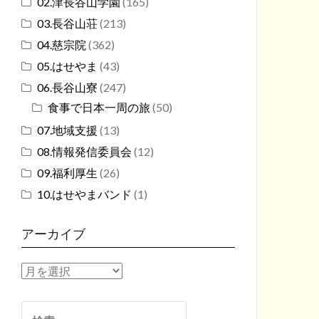
02.津長谷山学園
(165)
03.長谷山荘
(213)
04.慈宗院
(362)
05.はせやま
(43)
06.長谷山寮
(247)
食事で日本一周の旅
(50)
07.地域支援
(13)
08.情報発信委員会
(12)
09.福利厚生
(26)
10.はせやまバンド
(1)
アーカイブ
ア
ー
カ
検