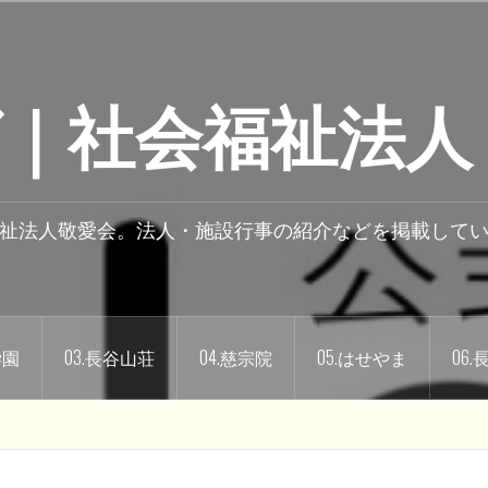
｜社会福祉法人
祉法人敬愛会。法人・施設行事の紹介などを掲載して
学園
03.長谷山荘
04.慈宗院
05.はせやま
06