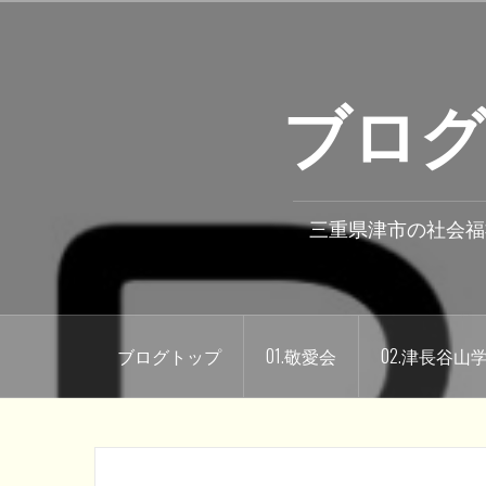
コ
ン
テ
ブログ
ン
ツ
へ
ス
キ
三重県津市の社会福
ッ
プ
ブログトップ
01.敬愛会
02.津長谷山