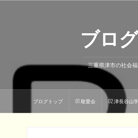
コ
ン
テ
ブログ
ン
ツ
へ
ス
キ
三重県津市の社会福
ッ
プ
ブログトップ
01.敬愛会
02.津長谷山