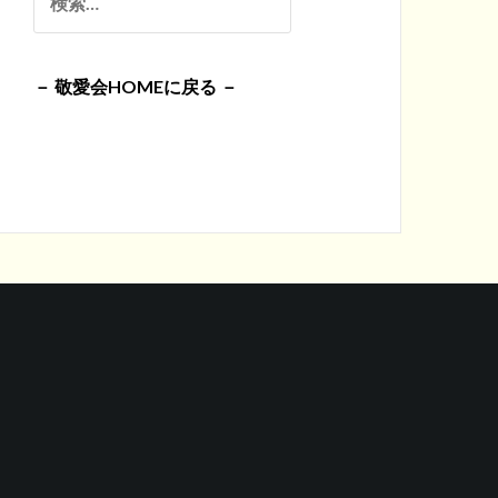
イ
索:
ブ
－ 敬愛会HOMEに戻る －