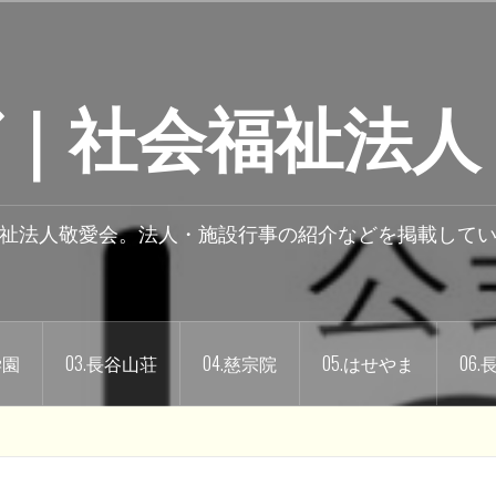
｜社会福祉法人
祉法人敬愛会。法人・施設行事の紹介などを掲載して
学園
03.長谷山荘
04.慈宗院
05.はせやま
06