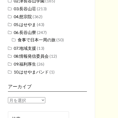
02.津長谷山学園
(165)
03.長谷山荘
(213)
04.慈宗院
(362)
05.はせやま
(43)
06.長谷山寮
(247)
食事で日本一周の旅
(50)
07.地域支援
(13)
08.情報発信委員会
(12)
09.福利厚生
(26)
10.はせやまバンド
(1)
アーカイブ
ア
ー
カ
検