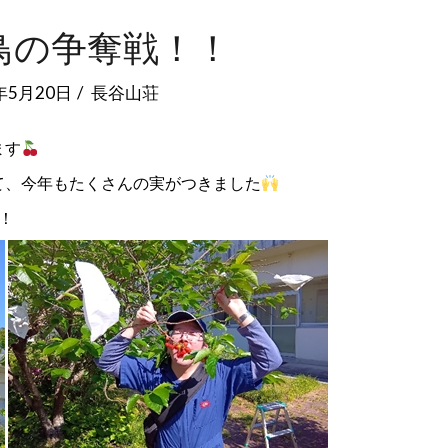
s鳥の争奪戦！！
年5月20日
長谷山荘
ます
て、今年もたくさんの実がつきました
！