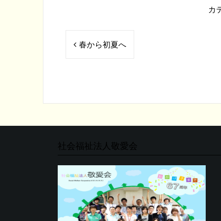
カ
投
春から初夏へ
稿
ナ
ビ
ゲ
ー
シ
社会福祉法人敬愛会
ョ
ン