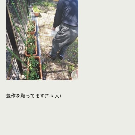
豊作を願ってます(*-ω人)