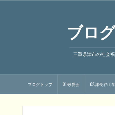
コ
ン
テ
ブログ
ン
ツ
へ
ス
キ
三重県津市の社会福
ッ
プ
ブログトップ
01.敬愛会
02.津長谷山