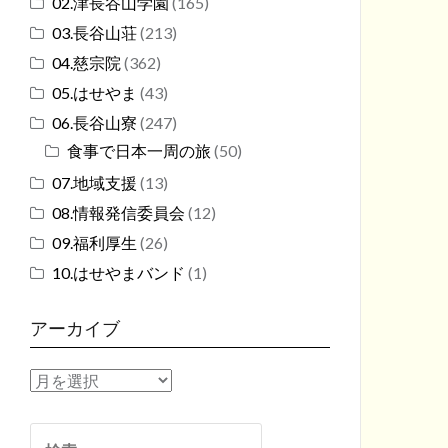
02.津長谷山学園
(165)
03.長谷山荘
(213)
04.慈宗院
(362)
05.はせやま
(43)
06.長谷山寮
(247)
食事で日本一周の旅
(50)
07.地域支援
(13)
08.情報発信委員会
(12)
09.福利厚生
(26)
10.はせやまバンド
(1)
アーカイブ
ア
ー
カ
検