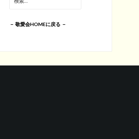
イ
索:
ブ
－ 敬愛会HOMEに戻る －