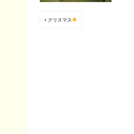
投
クリスマス
稿
ナ
ビ
ゲ
ー
シ
ョ
ン