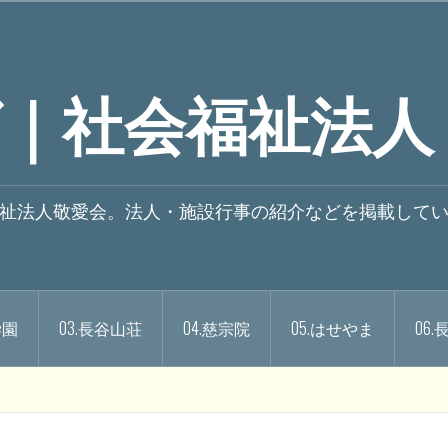
｜社会福祉法人
祉法人敬愛会。法人・施設行事の紹介などを掲載して
学園
03.長谷山荘
04.慈宗院
05.はせやま
06