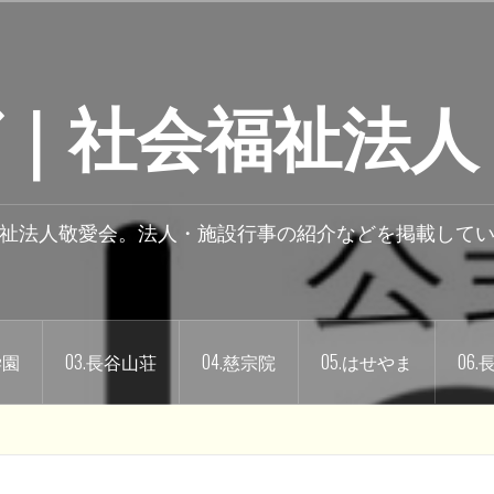
｜社会福祉法人
祉法人敬愛会。法人・施設行事の紹介などを掲載して
学園
03.長谷山荘
04.慈宗院
05.はせやま
06