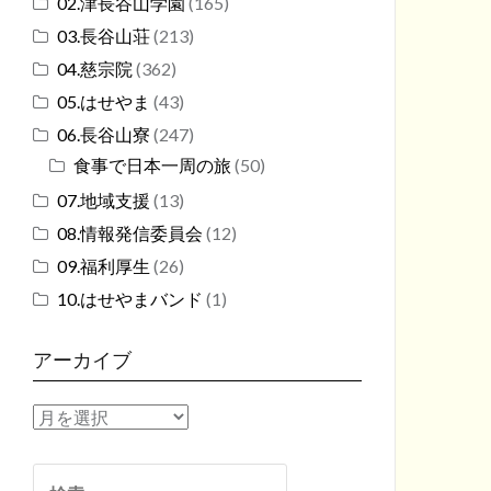
02.津長谷山学園
(165)
03.長谷山荘
(213)
04.慈宗院
(362)
05.はせやま
(43)
06.長谷山寮
(247)
食事で日本一周の旅
(50)
07.地域支援
(13)
08.情報発信委員会
(12)
09.福利厚生
(26)
10.はせやまバンド
(1)
アーカイブ
ア
ー
カ
検