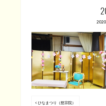
2
202
投
ひなまつり（慈宗院）