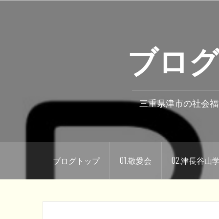
コ
ン
テ
ブログ
ン
ツ
へ
ス
キ
三重県津市の社会福
ッ
プ
ブログトップ
01.敬愛会
02.津長谷山