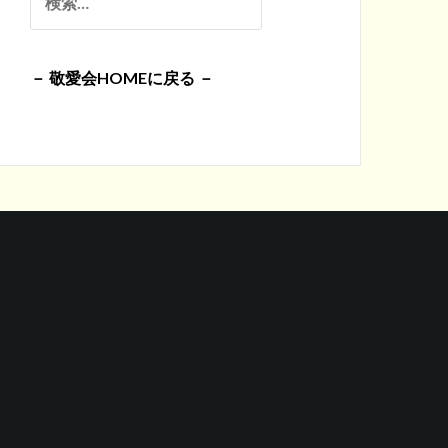
イ
索:
ブ
－ 敬愛会HOMEに戻る －