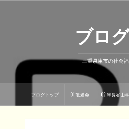
コ
ン
テ
ブログ
ン
ツ
へ
ス
キ
三重県津市の社会福
ッ
プ
ブログトップ
01.敬愛会
02.津長谷山