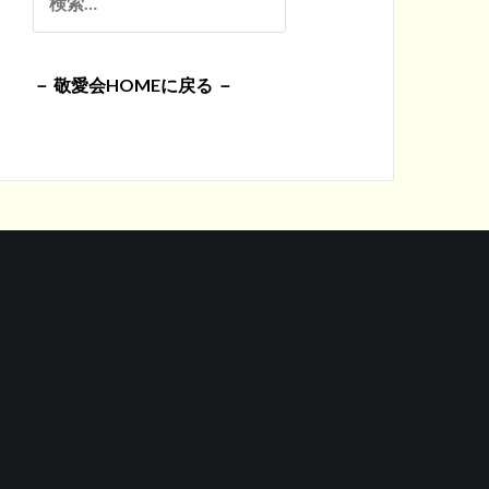
イ
索:
ブ
－ 敬愛会HOMEに戻る －