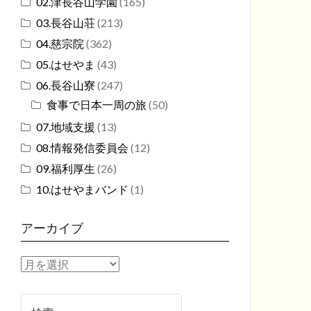
02.津長谷山学園
(165)
03.長谷山荘
(213)
04.慈宗院
(362)
05.はせやま
(43)
06.長谷山寮
(247)
食事で日本一周の旅
(50)
07.地域支援
(13)
08.情報発信委員会
(12)
09.福利厚生
(26)
10.はせやまバンド
(1)
アーカイブ
ア
ー
カ
検