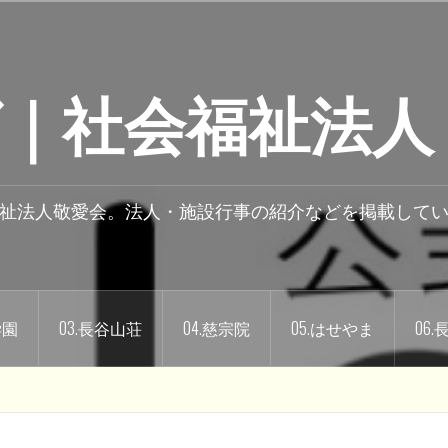
｜社会福祉法人
祉法人敬愛会。法人・施設行事の紹介などを掲載して
学園
03.長谷山荘
04.慈宗院
05.はせやま
06