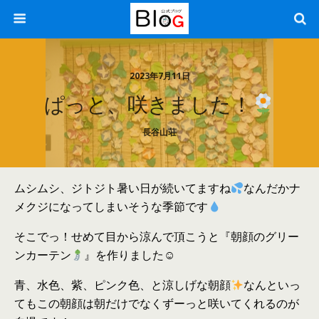
2023年7月11日
ぱっと、咲きました！
長谷山荘
ムシムシ、ジトジト暑い日が続いてますね
なんだかナ
メクジになってしまいそうな季節です
そこでっ！せめて目から涼んで頂こうと『朝顔のグリー
ンカーテン
』を作りました☺
青、水色、紫、ピンク色、と涼しげな朝顔
なんといっ
てもこの朝顔は朝だけでなくずーっと咲いてくれるのが