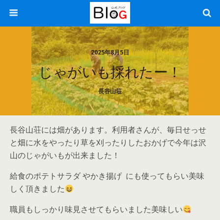
2025年8月5日
じゃがいも採れたー！
長谷山荘
長谷山荘には畑があります。利用者さんが、毎日せっせ
と畑に水をやったり草を刈ったりしたおかげで今年は沢
山のじゃがいもが出来ました！
給食のポテトサラダ やかき揚げ にも使ってもらい美味
しく頂きました
職員もしっかり味見させてもらいました美味しい