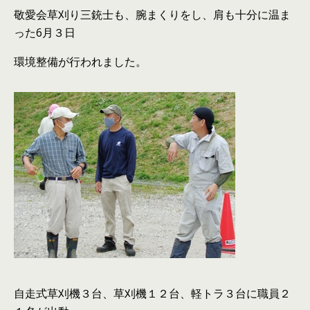
敬愛会草刈り三銃士も、腕まくりをし、肩も十分に温ま
った6月３日
環境整備が行われました。
自走式草刈機３台、草刈機１２台、軽トラ３台に職員２