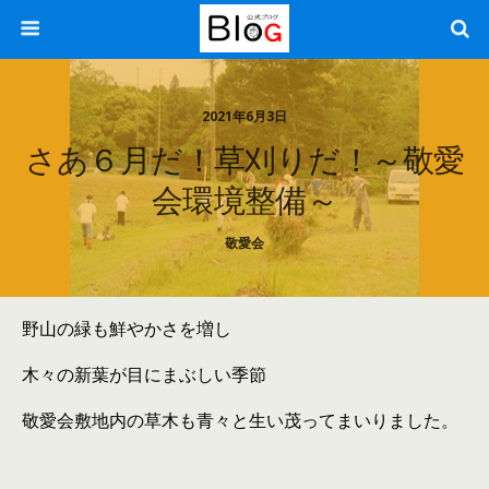
2021年6月3日
さあ６月だ！草刈りだ！～敬愛
会環境整備～
敬愛会
野山の緑も鮮やかさを増し
木々の新葉が目にまぶしい季節
敬愛会敷地内の草木も青々と生い茂ってまいりました。