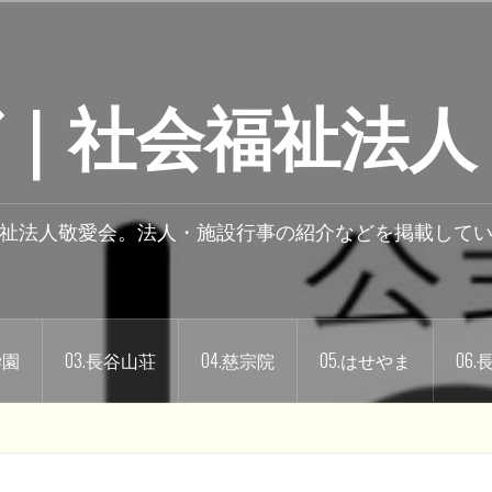
｜社会福祉法人
祉法人敬愛会。法人・施設行事の紹介などを掲載して
学園
03.長谷山荘
04.慈宗院
05.はせやま
06