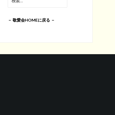
イ
索:
ブ
－ 敬愛会HOMEに戻る －