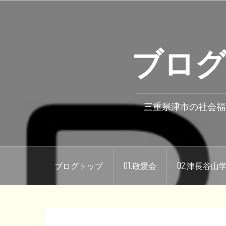
コ
ン
テ
ブログ
ン
ツ
へ
ス
キ
三重県津市の社会福
ッ
プ
ブログトップ
01.敬愛会
02.津長谷山