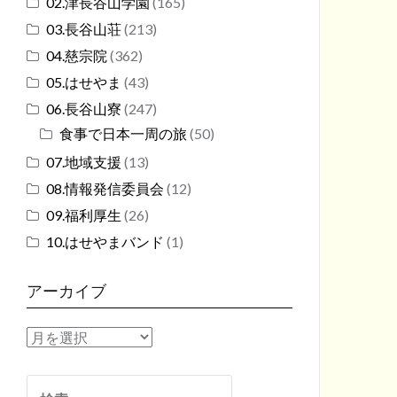
02.津長谷山学園
(165)
03.長谷山荘
(213)
04.慈宗院
(362)
05.はせやま
(43)
06.長谷山寮
(247)
食事で日本一周の旅
(50)
07.地域支援
(13)
08.情報発信委員会
(12)
09.福利厚生
(26)
10.はせやまバンド
(1)
アーカイブ
ア
ー
カ
検