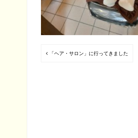
投
「ヘア・サロン」に行ってきました
稿
ナ
ビ
ゲ
ー
シ
ョ
ン